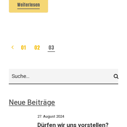
Weiterlesen
Seitennummerierung
01
02
03
der
Beiträge
Suche
Neue Beiträge
27. August 2024
Dürfen wir uns vorstellen?