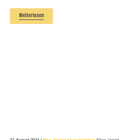
Weiterlesen
27. August 2024
Blog
Grünes Klassenzimmer
Flyer
Verein