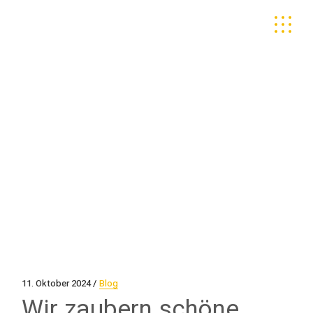
Skip
to
the
content
11. Oktober 2024
Blog
Wir zaubern schöne