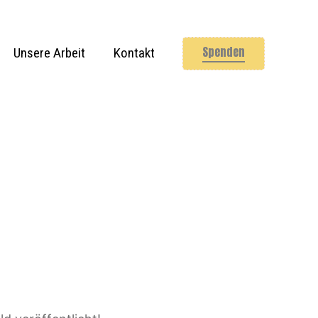
Spenden
Unsere Arbeit
Kontakt
Grünes
Klassenzimmer
Lernlandschaften
Veranstaltungen
Forschung