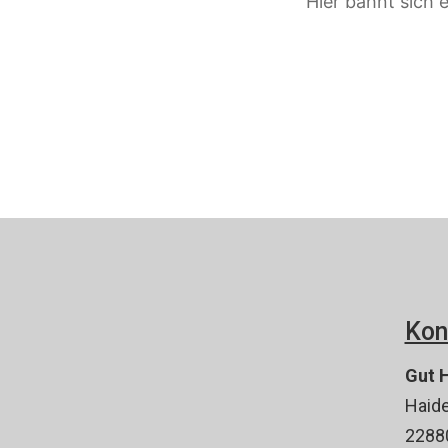
Hier bahnt sich 
Kon
Gut H
Haide
2288