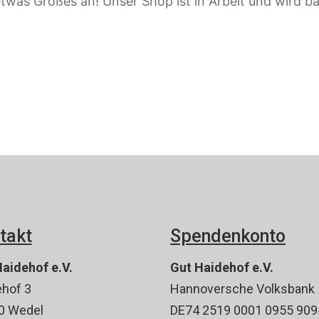
etwas Großes an! Unser Shop ist in Arbeit und wird bal
takt
Spendenkonto
aidehof e.V.
Gut Haidehof e.V.
hof 3
Hannoversche Volksbank
0 Wedel
DE74 2519 0001 0955 909