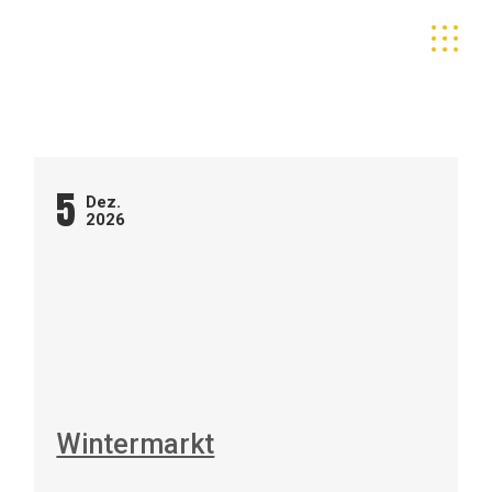
Skip
to
the
content
5
Dez.
2026
Wintermarkt