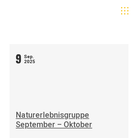
Skip
to
the
content
9
Sep.
2025
Naturerlebnisgruppe
September – Oktober