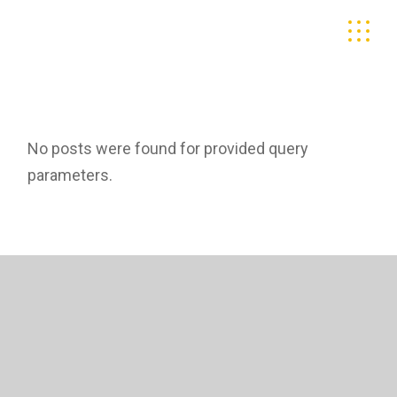
Skip
to
the
content
No posts were found for provided query
parameters.